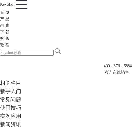
KeyShot
首 页
产 品
画 廊
下 载
购 买
教 程
400 - 876 - 5888
咨询在线销售
相关栏目
新手入门
常见问题
使用技巧
实例应用
新闻资讯