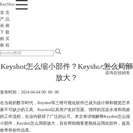
KeyShot
首 页
产 品
画 廊
下 载
购 买
教 程
Keyshot怎么缩小部件？Keyshot怎么局部
400 - 876 - 5888
咨询在线销售
放大？
发布时间：2024-04-04 09: 00: 00
在当前的数字时代，Keyshot等三维可视化软件已成为设计师和视觉艺术
家不可缺少的工具。Keyshot以其用户友好页面、强悍的渲染水准和高效
的工作流程，在业内获得了广泛的认可。本文将详细解释Keyshot怎么缩
小部件，Keyshot怎么局部放大，旨在帮助顾客更熟练运用此软件，提高
效率和创作品质。