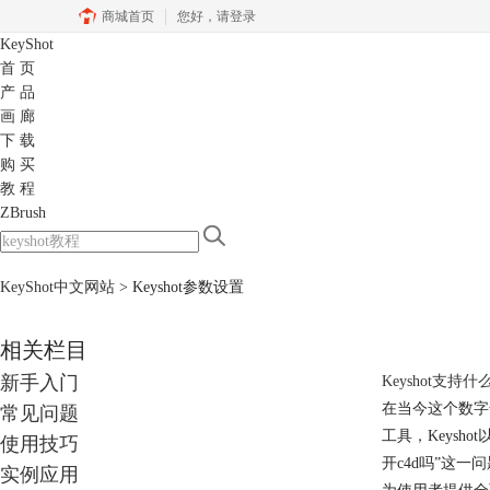
商城首页
您好，
请登录
KeyShot
首 页
产 品
画 廊
下 载
购 买
教 程
ZBrush
KeyShot中文网站
>
Keyshot参数设置
相关栏目
新手入门
Keyshot支持什
在当今这个数字
常见问题
工具，Keysh
使用技巧
开c4d吗”这一
实例应用