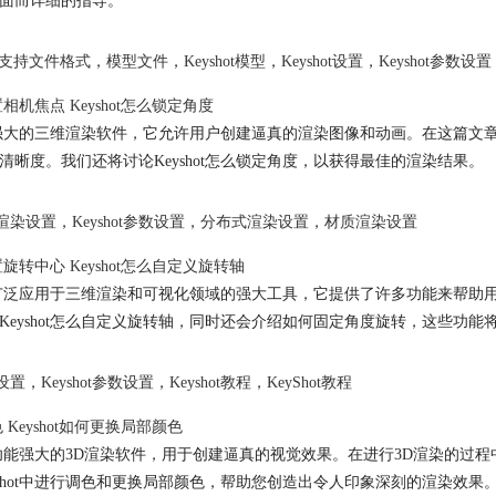
面而详细的指导。
hot支持文件格式
，
模型文件
，
Keyshot模型
，
Keyshot设置
，
Keyshot参数设置
设置相机焦点 Keyshot怎么锁定角度
是一款强大的三维渲染软件，它允许用户创建逼真的渲染图像和动画。在这篇文章
清晰度。我们还将讨论Keyshot怎么锁定角度，以获得最佳的渲染结果。
ot渲染设置
，
Keyshot参数设置
，
分布式渲染设置
，
材质渲染设置
设置旋转中心 Keyshot怎么自定义旋转轴
是一款广泛应用于三维渲染和可视化领域的强大工具，它提供了许多功能来帮助用
Keyshot怎么自定义旋转轴，同时还会介绍如何固定角度旋转，这些功
t设置
，
Keyshot参数设置
，
Keyshot教程
，
KeyShot教程
色 Keyshot如何更换局部颜色
是一款功能强大的3D渲染软件，用于创建逼真的视觉效果。在进行3D渲染
yshot中进行调色和更换局部颜色，帮助您创造出令人印象深刻的渲染效果