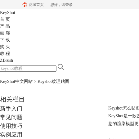
商城首页
您好，
请登录
KeyShot
首 页
产 品
画 廊
下 载
购 买
教 程
ZBrush
KeyShot中文网站
>
Keyshot纹理贴图
相关栏目
新手入门
Keyshot怎么
KeyShot
常见问题
您的渲染模型更
使用技巧
实例应用