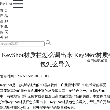
KeyShot
首 页
产 品
画 廊
下 载
购 买
教 程
KeyShot材质栏怎么调出来 KeyShot材质
400 - 876 - 5888
咨询在线销售
包怎么导入
发布时间：2023-12-04 10: 00: 00
KeyShot是一款功能强大的3D渲染软件，广受设计师和3D艺术家的喜爱，
其简洁高效的操作界面和丰富的材质库是其主要特色之一。在KeyShot
中，有效地管理和应用材质是创造出高质量渲染作品的关键。本文将详细
介绍KeyShot材质栏怎么调出来，
KeyShot
材质包怎么导入，帮助用户更加
熟练地使用KeyShot，提升渲染作品的质量和效果。