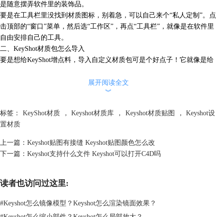
是随意摆弄软件里的装饰品。
要是在工具栏里没找到材质图标，别着急，可以自己来个“私人定制”。点
击顶部的“窗口”菜单，然后选“工作区”，再点“工具栏”，就像是在软件里
自由安排自己的工具。
二、KeyShot材质包怎么导入
要是想给KeyShot增点料，导入自定义材质包可是个好点子！它就像是给
软件的衣橱添了新衣服。
首先，拿到那份KeyShot材质包的文件，通常是.kmp格式。就像是收集了
展开阅读全文
︾
些漂亮的衣服，准备装饰软件的外表。
标签：
KeyShot材质
，
Keyshot材质库
，
Keyshot材质贴图
，
Keyshot设
置材质
上一篇：
Keyshot贴图有接缝 Keyshot贴图颜色怎么改
下一篇：
Keyshot支持什么文件 Keyshot可以打开C4D吗
读者也访问过这里:
#
Keyshot怎么镜像模型？Keyshot怎么渲染镜面效果？
#
Keyshot怎么缩小部件？Keyshot怎么局部放大？