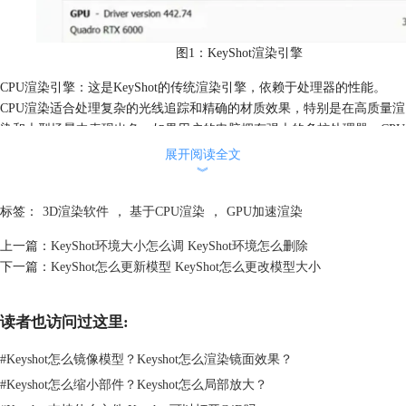
图1：KeyShot渲染引擎
CPU渲染引擎：这是KeyShot的传统渲染引擎，依赖于处理器的性能。
CPU渲染适合处理复杂的光线追踪和精确的材质效果，特别是在高质量渲
染和大型场景中表现出色。如果用户的电脑拥有强大的多核处理器，CPU
渲染将是一个不错的选择。
展开阅读全文
︾
标签：
3D渲染软件
，
基于CPU渲染
，
GPU加速渲染
上一篇：
KeyShot环境大小怎么调 KeyShot环境怎么删除
下一篇：
KeyShot怎么更新模型 KeyShot怎么更改模型大小
读者也访问过这里:
图2：CPU渲染引擎
#
Keyshot怎么镜像模型？Keyshot怎么渲染镜面效果？
2.GPU渲染引擎：KeyShot的GPU渲染利用显卡的计算能力，能够提供更
#
Keyshot怎么缩小部件？Keyshot怎么局部放大？
快的渲染速度。这种渲染方式特别适合需要快速迭代和预览的场景。如果