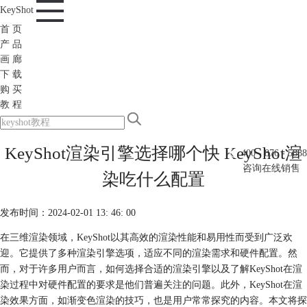
KeyShot
首 页
产 品
画 廊
下 载
购 买
教 程
KeyShot渲染引擎选择哪个快 KeyShot渲
400 - 876 - 5888
咨询在线销售
染吃什么配置
发布时间：2024-02-01 13: 46: 00
在三维渲染领域，KeyShot以其高效的渲染性能和易用性而受到广泛欢
迎。它提供了多种渲染引擎选项，适应不同的渲染需求和硬件配置。然
而，对于许多用户而言，如何选择合适的渲染引擎以及了解KeyShot在渲
染过程中对硬件配置的要求是他们普遍关注的问题。此外，KeyShot在渲
染效果方面，如渐变色渲染的技巧，也是用户常常探究的内容。本文将探